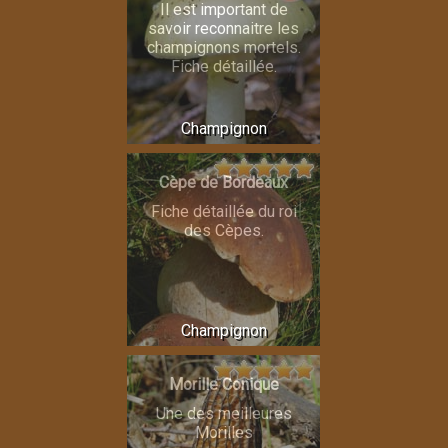
Il est important de
savoir reconnaitre les
champignons mortels.
Fiche détaillée.
Champignon
Cèpe de Bordeaux
Fiche détaillée du roi
des Cèpes.
Champignon
Morille Conique
Une des meilleures
Morilles