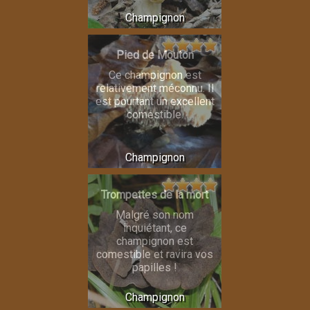
Champignon
Pied de Mouton
Ce champignon est
relativement méconnu. Il
est pourtant un excellent
comestible.
Champignon
Trompettes de la mort
Malgré son nom
inquiétant, ce
champignon est
comestible et ravira vos
papilles !
Champignon