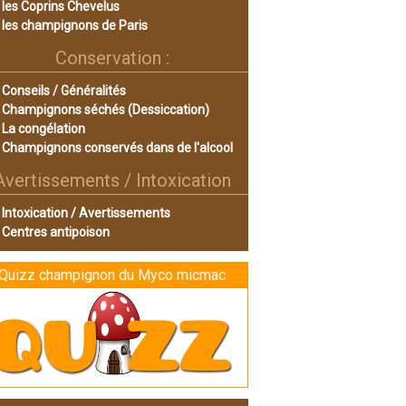
les Coprins Chevelus
les champignons de Paris
Conservation :
Conseils / Généralités
Champignons séchés (Dessiccation)
La congélation
Champignons conservés dans de l'alcool
Avertissements / Intoxication
Intoxication / Avertissements
Centres antipoison
Quizz champignon du Myco micmac