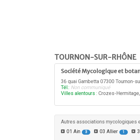
TOURNON-SUR-RHÔNE
Société Mycologique et bota
36 quai Gambetta 07300 Tournon-s
Tél.:
Non communiqué
Villes alentours :
Crozes-Hermitage,
Autres associations mycologiques 
01 Ain
03 Allier
3
3
1