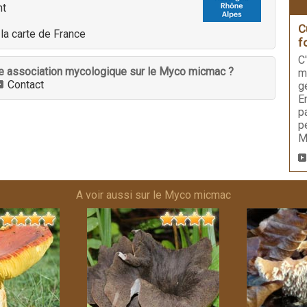
nt
C
la carte de France
f
C
tre association mycologique sur le Myco micmac ?
m
Contact
g
E
p
p
M
A voir aussi sur le Myco micmac