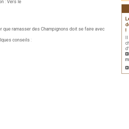
n : Vers le
L
d
ler que ramasser des Champignons doit se faire avec
!
I
lques conseils :
c
d
m