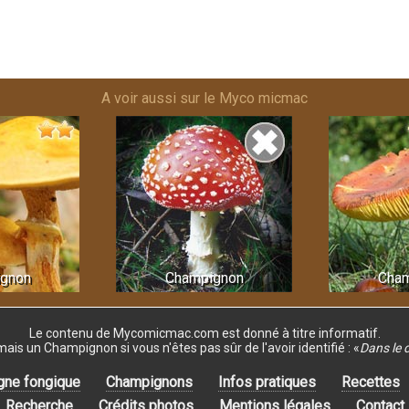
A voir aussi sur le Myco micmac
gnon
Champignon
Cha
Le contenu de Mycomicmac.com est donné
à titre informatif.
s un Champignon si vous n'êtes pas sûr de l'avoir identifié :
«
Dans le 
gne fongique
Champignons
Infos pratiques
Recettes
Recherche
Crédits photos
Mentions légales
Contact