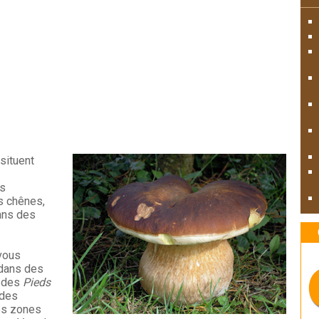
 situent
s
s chênes,
ans des
 vous
dans des
, des
Pieds
 des
es zones