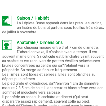
Saison / Habitât
La Lépiote Brune apparaît dans les prés, les jardins,
en lisière de bois et parfois sous feuillus très aérés,
de juillet à novembre.
Anatomie / Dimensions
Son chapeau mesure entre 3 et 7 cm de diamètre.
D'abord convexe, il s'aplanit avec le temps. Il est
souvent mamelonné. Sa
cuticule
est blanchâtre virant souvent
au rosâtre et est recouvert de petites écailles pelucheuses
brunes concentrées au centre qui sâ??étalent vers la
périphérie. Sa marge se fissure fréquemment.
Les
lames
sont libres et serrées. Elles sont blanches au
départ, puis crèmes.
Le pied grêle et cylindrique, dâ??environ 1 cm de diamètre,
mesure 2 à 5 cm de haut. Il est creux et blanc crème vers son
sommet et moucheté vers sa base.
Il possède un anneau blanchâtre et discret (Qui peut
disparaître assez rapidement), souvent collé au pied.
Sa chair dâ??abord blanche, varie au rosé avec le temps ou