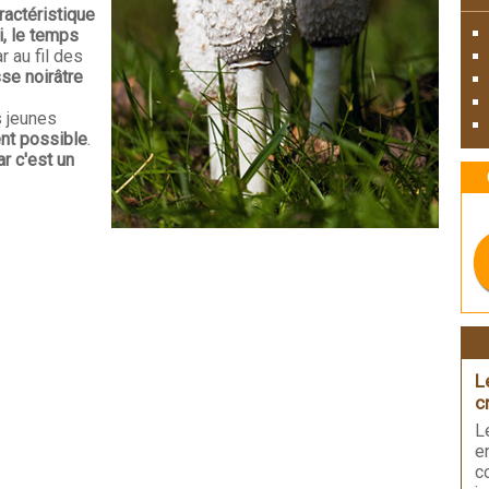
ractéristique
li, le temps
r au fil des
se noirâtre
s jeunes
ent possible
.
ar c'est un
L
c
L
e
c