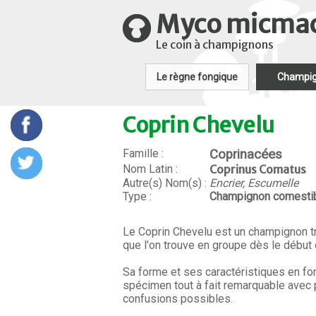
Myco micma
Le coin à champignons
Le règne fongique
Champi
Coprin Chevelu
Famille :
Coprinacées
Nom Latin :
Coprinus Comatus
Autre(s) Nom(s) :
Encrier, Escumelle
Type :
Champignon comesti
Le Coprin Chevelu est un champignon 
que l'on trouve en groupe dès le début d
Sa forme et ses caractéristiques en fo
spécimen tout à fait remarquable avec
confusions possibles.