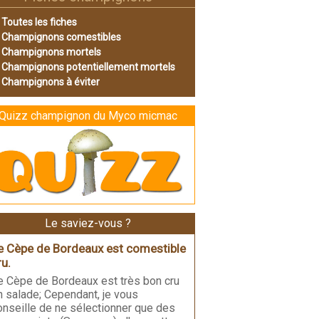
Toutes les fiches
Champignons comestibles
Champignons mortels
Champignons potentiellement mortels
Champignons à éviter
Quizz champignon du Myco micmac
Le saviez-vous ?
e Cèpe de Bordeaux est comestible
ru.
e Cèpe de Bordeaux est très bon cru
n salade; Cependant, je vous
onseille de ne sélectionner que des