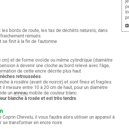
j
p
t
p
les bords de route, les tas de déchêts naturels, dans
s fraichement remués.
e finit à la fin de l'automne.
0 cm) et de forme ovoïde ou même cylindrique (diamètre
ension à devenir une cloche au bord relevé avec l'âge,
formation de cette encre décrite plus haut.
 mèches retroussées
.
che à rosâtre (avant de noircir) et sont fines et fragiles.
 il mesure entre 10 à 20 cm de haut, pour un diamètre
sède un
anneau
mobile de couleur blanc.
leur blanche à rosée et est très tendre
.
on
Coprin Chevelu, il vous faudra alors utiliser un appareil à
r se transformer en encre noire.