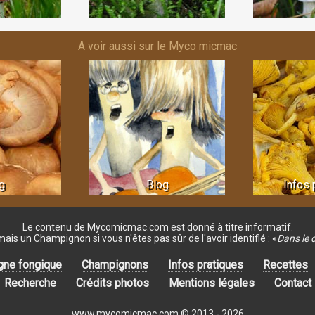
A voir aussi sur le Myco micmac
g
Blog
Infos 
Le contenu de Mycomicmac.com est donné
à titre informatif.
s un Champignon si vous n'êtes pas sûr de l'avoir identifié :
«
Dans le 
gne fongique
Champignons
Infos pratiques
Recettes
Recherche
Crédits photos
Mentions légales
Contact
www.mycomicmac.com © 2013 - 2026