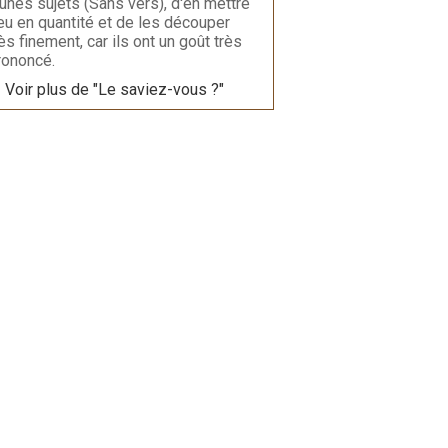
eunes sujets (Sans vers), d'en mettre
eu en quantité et de les découper
rès finement, car ils ont un goût très
rononcé.
Voir plus de "Le saviez-vous ?"