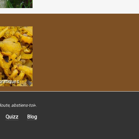
pratiques
doute, abstiens-toi
»
.
Quizz
Blog