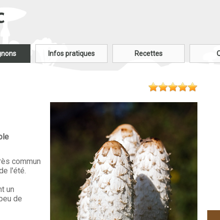
c
gnons
Infos pratiques
Recettes
ble
très commun
e l'été.
nt un
 peu de