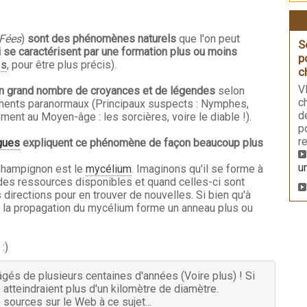
Fées
)
sont des phénomènes naturels
que l'on peut
S
i se caractérisent par une formation plus ou moins
p
es
, pour être plus précis).
c
V
un grand nombre de croyances et de légendes
selon
c
ements paranormaux (Principaux suspects : Nymphes,
d
ment au Moyen-âge : les sorcières, voire le diable !).
p
r
gues
expliquent ce phénomène de façon beaucoup plus
u
Champignon est le
mycélium
. Imaginons qu'il se forme à
 des ressources disponibles et quand celles-ci sont
 directions pour en trouver de nouvelles. Si bien qu'à
s, la propagation du mycélium forme un anneau plus ou
:)
gés de plusieurs centaines d'années (Voire plus) ! Si
atteindraient plus d'un kilomètre de diamètre.
sources sur le Web à ce sujet...