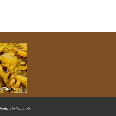
pratiques
doute, abstiens-toi
»
.