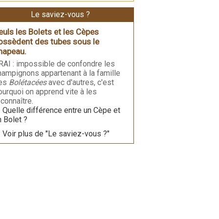
Le saviez-vous ?
euls les Bolets et les Cèpes
ossèdent des tubes sous le
hapeau.
RAI : impossible de confondre les
hampignons appartenant à la famille
es
Bolétacées
avec d'autres, c'est
ourquoi on apprend vite à les
econnaître.
Quelle différence entre un Cèpe et
n Bolet ?
Voir plus de "Le saviez-vous ?"