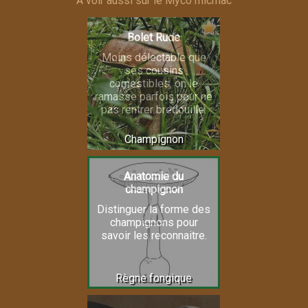
A voir aussi sur le Myco micmac
Bolet Rude
Moins délectable que
ses cousins
comestibles, on le
ramasse parfois pour ne
pas rentrer bredouille.
Champignon
Anatomie du
champignon
Distinguer la forme des
champignons pour
savoir les reconnaitre.
Règne fongique