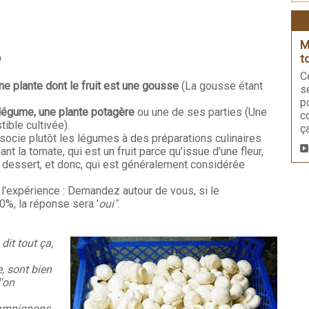
M
t
?
C
e plante dont le fruit est une gousse
(La gousse étant
s
p
 légume, une plante potagère
ou une de ses parties (Une
c
ible cultivée).
ç
socie plutôt les légumes à des préparations culinaires
nt la tomate, qui est un fruit parce qu'issue d'une fleur,
 dessert, et donc, qui est généralement considérée
 l'expérience : Demandez autour de vous, si le
%, la réponse sera '
oui"
.
dit tout ça,
, sont bien
'on
champignons