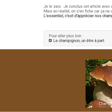
Je le sais : Je conclus cet article avec
Mais en réalité, on s'en fiche car ça n
L'essentiel, c'est d'apprécier nos champ
Pour aller plus loin :
Le champignon, un être à part
Champi