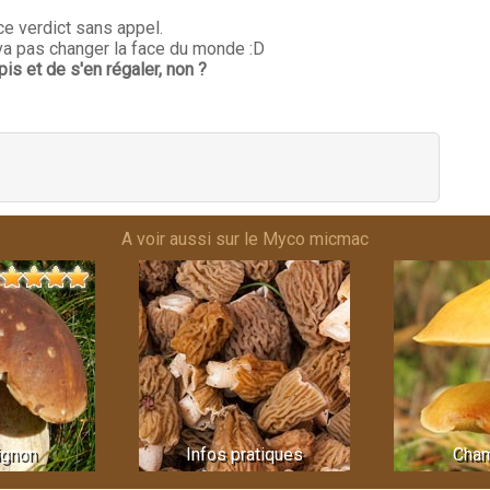
 ce verdict sans appel.
e va pas changer la face du monde :D
is et de s'en régaler, non ?
A voir aussi sur le Myco micmac
gnon
Infos pratiques
Cha